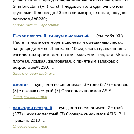
(Quel.) Karst. Саркодон черепитчатый, ежовик пестрый [93]
S. imbricatum (Fr.) Karst. Плодовые тела одиночные или
группами. Шляпка до 20 см в диаметре, плоская, позднее
вогнутая,&#8230; …
Грибы России. Справочник
Ежовик желтый, гиндум выемчатый
— (см. табл. XII)
4
Растет в июле сентябре в хвойных и смешанных лесах,
чаще среди мхов. Шляпка до 10 см, слегка вдавленная с
извилистым краем, желтоватая, мясистая, гладкая. Мякоть
плотная, ломкая, желтоватая, с приятным запахом; с
возрастом&#8230; …
Энциклопедия грибника
ежовик
— сущ., кол во синонимов: 3 • гриб (377) • ежевик
5
(3) • ежовик пестрый (7) Словарь синонимов ASIS …
Словарь синонимов
саркодон пестрый
— сущ., кол во синонимов: 2 • гриб
6
(377) • ежовик пестрый (7) Словарь синонимов ASIS. В.Н.
Тришин. 2013 …
Словарь синонимов