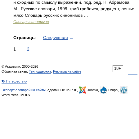
и сходных по смыслу выражений. под. ред. Н. Абрамова,
М.: Русские словари, 1999. гриб грибочек, редуцент, лешье
мясо Словарь русских синонимов …
Словарь синонимов
Страницы
Следующая
→
1
2
© Академик, 2000-2026
18+
Обратная связь:
Техподдержка
,
Реклама на сайте
👣 Путешествия
Экспорт словарей на сайты
, сделанные на PHP,
Joomla,
Drupal,
WordPress, MODx.