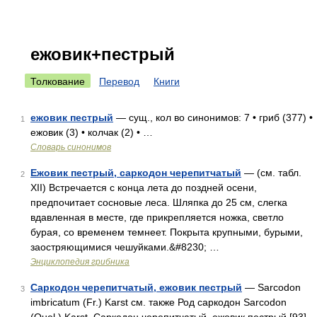
ежовик+пестрый
Толкование
Перевод
Книги
ежовик пестрый
— сущ., кол во синонимов: 7 • гриб (377) •
1
ежовик (3) • колчак (2) • …
Словарь синонимов
Ежовик пестрый, саркодон черепитчатый
— (см. табл.
2
XII) Встречается с конца лета до поздней осени,
предпочитает сосновые леса. Шляпка до 25 см, слегка
вдавленная в месте, где прикрепляется ножка, светло
бурая, со временем темнеет. Покрыта крупными, бурыми,
заостряющимися чешуйками.&#8230; …
Энциклопедия грибника
Саркодон черепитчатый, ежовик пестрый
— Sarcodon
3
imbricatum (Fr.) Karst см. также Род саркодон Sarcodon