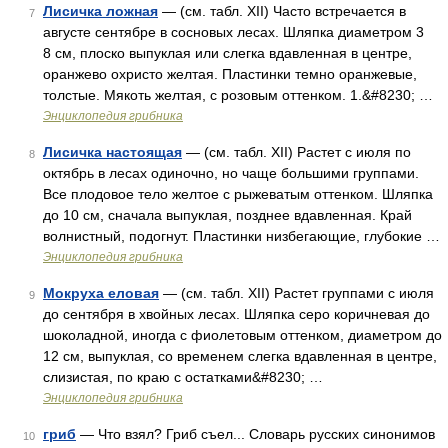
Лисичка ложная
— (см. табл. XII) Часто встречается в
7
августе сентябре в сосновых лесах. Шляпка диаметром 3
8 см, плоско выпуклая или слегка вдавленная в центре,
оранжево охристо желтая. Пластинки темно оранжевые,
толстые. Мякоть желтая, с розовым оттенком. 1.&#8230; …
Энциклопедия грибника
Лисичка настоящая
— (см. табл. XII) Растет с июля по
8
октябрь в лесах одиночно, но чаще большими группами.
Все плодовое тело желтое с рыжеватым оттенком. Шляпка
до 10 см, сначала выпуклая, позднее вдавленная. Край
волнистный, подогнут. Пластинки низбегающие, глубокие …
Энциклопедия грибника
Мокруха еловая
— (см. табл. XII) Растет группами с июля
9
до сентября в хвойных лесах. Шляпка серо коричневая до
шоколадной, иногда с фиолетовым оттенком, диаметром до
12 см, выпуклая, со временем слегка вдавленная в центре,
слизистая, по краю с остатками&#8230; …
Энциклопедия грибника
гриб
— Что взял? Гриб съел... Словарь русских синонимов
10